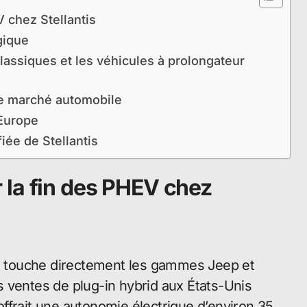
 chez Stellantis
gique
classiques et les véhicules à prolongateur
le marché automobile
’Europe
iée de Stellantis
 la fin des PHEV chez
et touche directement les gammes Jeep et
s ventes de plug-in hybrid aux États-Unis
ffrait une autonomie électrique d’environ 35