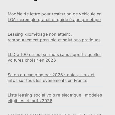
Modèle de lettre pour restitution de véhicule en
LOA : exemple gratuit et guide étape par étape
Leasing kilométrage non atteint :
remboursement possible et solutions pratiques
LLD à 100 euros par mois sans apport : quelles
voitures choisir en 2026
Salon du camping car 2026 : dates, lieux et
infos sur tous les événements en France
Liste leasing social voiture électrique : modèles
éligibles et tarifs 2026